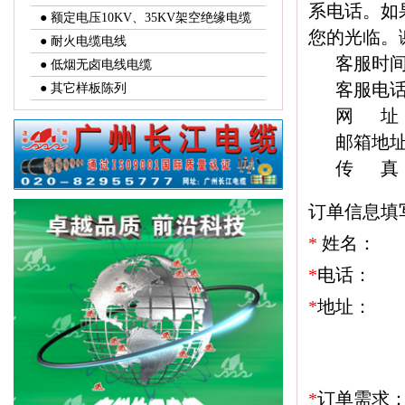
系电话。如
● 额定电压10KV、35KV架空绝缘电缆
您的光临。
● 耐火电缆电线
客服时间：早
● 低烟无卤电线电缆
客服电话：020
● 其它样板陈列
网 址
邮箱地址：gzc
传 真：020
订单信息填
*
姓名：
*
电话：
*
地址：
*
订单需求