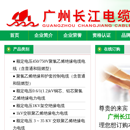
首页
企业简介
企业荣誉
资格认证
品
产品类别
在线订购
● 额定电压450/750V聚氯乙烯绝缘电缆电
线（含普通和阻燃型）
● 聚氯乙烯绝缘和护套控制电缆（含普通
和阻燃型）
● 额定电压0.6/1(1.2)kV铜芯、铝芯聚氯
乙烯绝缘电力电缆
● 额定电压1KV架空绝缘电缆
尊贵的来宾
● 1kV交联聚乙烯绝缘电力电缆
广
州
长
● 额定电压 3 ~ 35 KV 交联聚乙烯绝缘电
理您想订购
力电缆